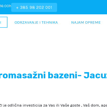
 16:00h
+ 385 98 202 001
I
ODRZAVANJE I TEHNIKA
NAJAM OPREME
romasažni bazeni- Jacuz
 odlična investicija za Vas ili Vaše goste , Vaš dom, ap