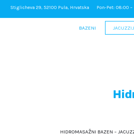
Skip
Stiglicheva 29, 52100 Pula, Hrvatska
Pon-Pet: 08:00 –
to
content
BAZENI
JACUZZIJ
Hid
HIDROMASAŽNI BAZEN – JACUZZI je