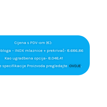
Cijena s PDV-om (€):
 obloga – INOX mlaznice + prekrivač- 8.686,86
Kao ugradbena opcija- 8.048,41
e specifikacije Proizvoda pregledajte
OVDJE
.