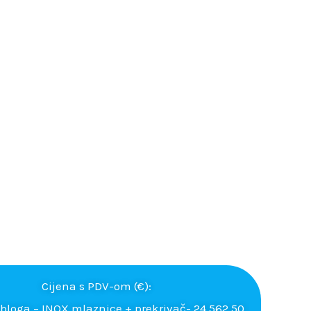
Cijena s PDV-om (€):
 obloga – INOX mlaznice + prekrivač- 24.562,50