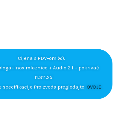
Cijena s PDV-om (€):
bloga+Inox mlaznice + Audio 2.1 + pokrivač
11.311,25
e specifikacije Proizvoda pregledajte
OVDJE
.