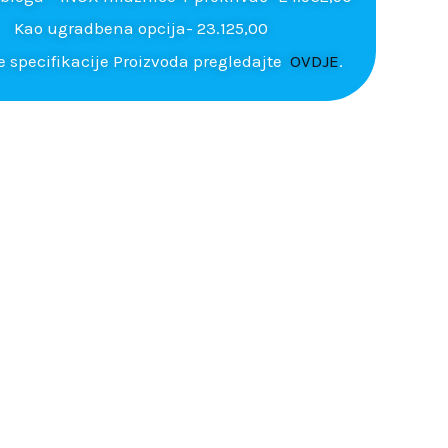
Kao ugradbena opcija- 23.125,00
e specifikacije Proizvoda pregledajte
OVDJE
.