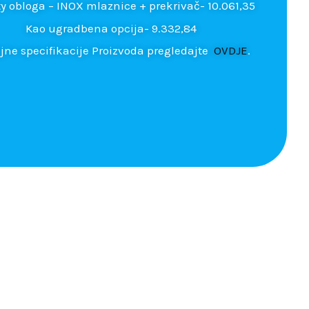
ty obloga – INOX mlaznice + prekrivač- 10.061,35
Kao ugradbena opcija- 9.332,84
jne specifikacije Proizvoda pregledajte
OVDJE
.