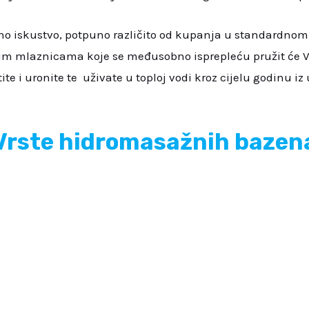
bno iskustvo, potpuno različito od kupanja u standardn
m mlaznicama koje se međusobno isprepleću pružit će Vam
te i uronite te uživate u toploj vodi kroz cijelu godinu i
Vrste hidromasažnih bazen